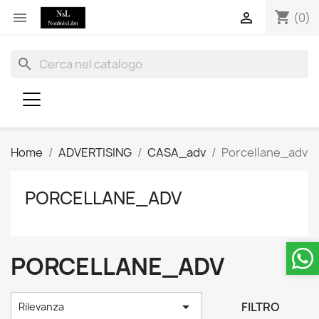
shopping_cart


(0)
search
Home
ADVERTISING
CASA_adv
Porcellane_adv
PORCELLANE_ADV
PORCELLANE_ADV

FILTRO
Rilevanza