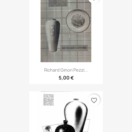
Richard Ginori Pezzi...
5,00 €
favorite_border