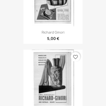
Richard Ginori
5,00 €
favorite_border