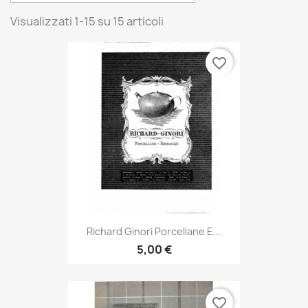
Visualizzati 1-15 su 15 articoli
favorite_border
Richard Ginori Porcellane E...
5,00 €
favorite_border