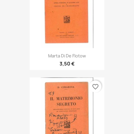
Marta Di De Flotow
3,50 €
favorite_border