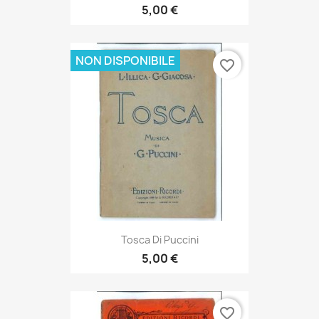
5,00 €
NON DISPONIBILE
favorite_border
Tosca Di Puccini
5,00 €
favorite_border