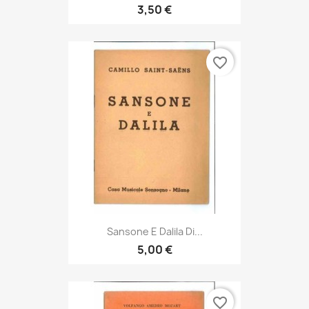
3,50 €
favorite_border
Sansone E Dalila Di...
5,00 €
favorite_border