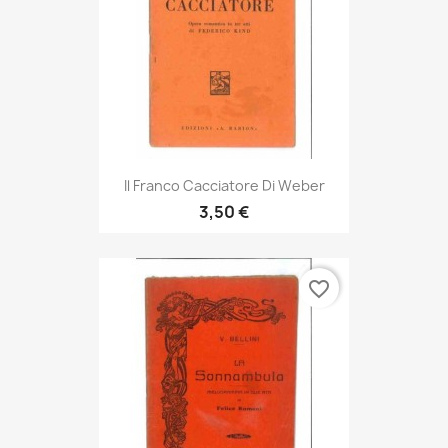
Il Franco Cacciatore Di Weber
3,50 €
favorite_border