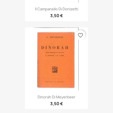
Il Campanello Di Donizetti
3,50 €
favorite_border
Dinorah Di Meyerbeer
3,50 €