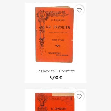
favorite_border
La Favorita Di Donizetti
5,00 €
favorite_border