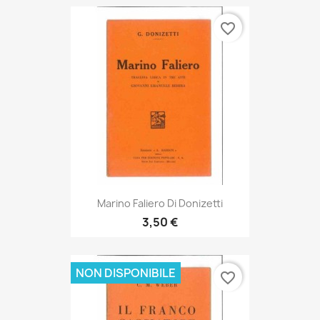
favorite_border
Marino Faliero Di Donizetti
3,50 €
NON DISPONIBILE
favorite_border