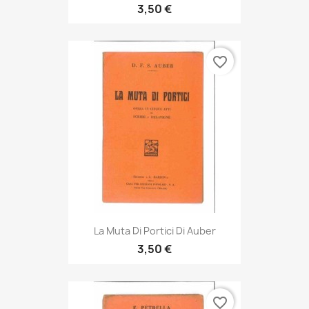
3,50 €
favorite_border
La Muta Di Portici Di Auber
3,50 €
favorite_border