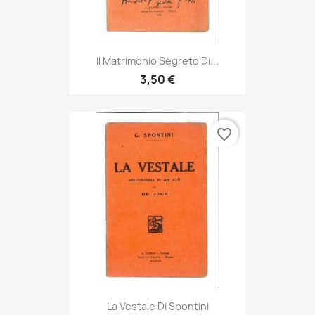
Il Matrimonio Segreto Di...
3,50 €
favorite_border
La Vestale Di Spontini