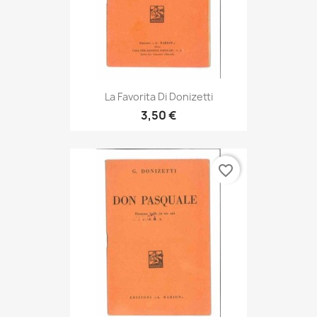
La Favorita Di Donizetti
3,50 €
favorite_border