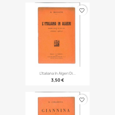
favorite_border
L'Italiana In Algeri Di...
3,50 €
favorite_border