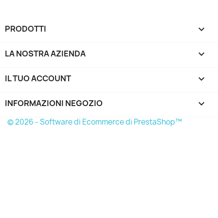
PRODOTTI

LA NOSTRA AZIENDA

IL TUO ACCOUNT

INFORMAZIONI NEGOZIO
keyboard_arrow_down
© 2026 - Software di Ecommerce di PrestaShop™