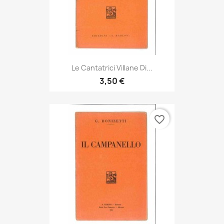
Le Cantatrici Villane Di...
3,50 €
favorite_border