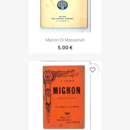
Manon Di Massenet
5,00 €
favorite_border