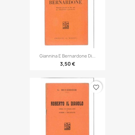
Giannina E Bernardone Di...
3,50 €
favorite_border