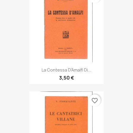
La Contessa D'Amalfi Di...
3,50 €
favorite_border