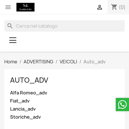
shopping_cart


(0)
search
Home
ADVERTISING
VEICOLI
Auto_adv
AUTO_ADV
Alfa Romeo_adv
Fiat_adv
Lancia_adv
Storiche_adv