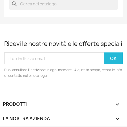
search
Ricevi le nostre novità e le offerte speciali
Puoi annullare l'iscrizione in ogni momenti. A questo scopo, cerca le info
di contatto nelle note legali.
PRODOTTI

LA NOSTRA AZIENDA
