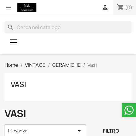
shopping_cart


(0)
search
Home
VINTAGE
CERAMICHE
Vasi
VASI
VASI

FILTRO
Rilevanza