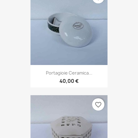
Portagioie Ceramica...
40,00 €
favorite_border