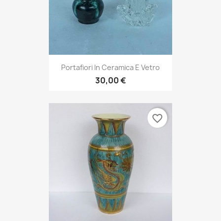
Portafiori In Ceramica E Vetro
30,00 €
favorite_border