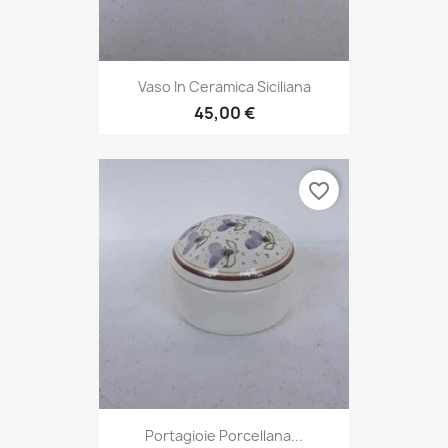
Vaso In Ceramica Siciliana
45,00 €
favorite_border
Portagioie Porcellana...