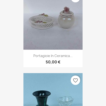
Portagioie In Ceramica...
50,00 €
favorite_border