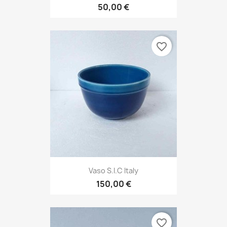
50,00 €
favorite_border
Vaso S.i.c Italy
150,00 €
favorite_border