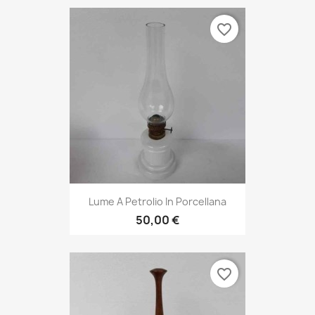
favorite_border
Lume A Petrolio In Porcellana
50,00 €
favorite_border