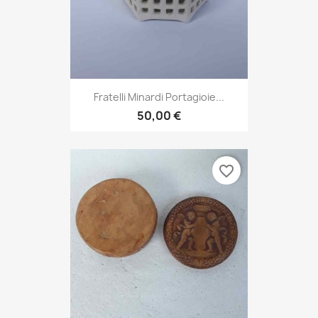
Fratelli Minardi Portagioie...
50,00 €
favorite_border