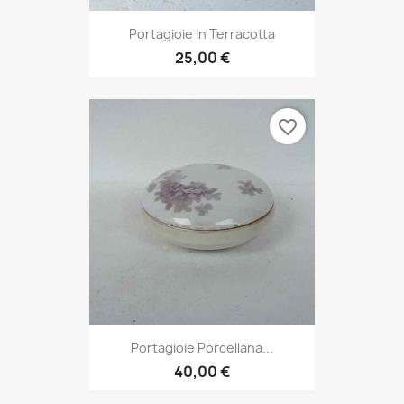
Portagioie In Terracotta
25,00 €
favorite_border
Portagioie Porcellana...
40,00 €