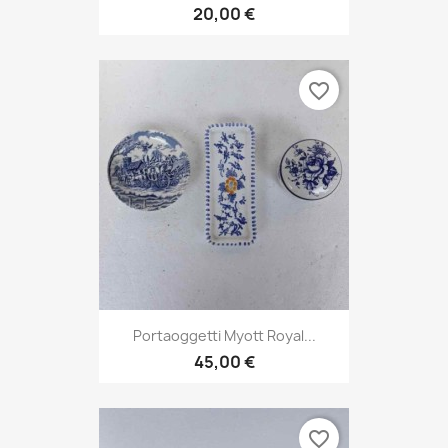
20,00 €
favorite_border
Portaoggetti Myott Royal...
45,00 €
favorite_border