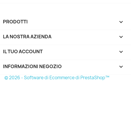
PRODOTTI

LA NOSTRA AZIENDA

IL TUO ACCOUNT

INFORMAZIONI NEGOZIO
keyboard_arrow_down
© 2026 - Software di Ecommerce di PrestaShop™