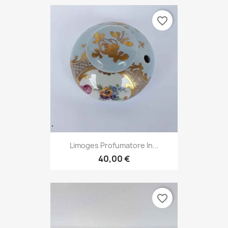
favorite_border
Limoges Profumatore In...
40,00 €
favorite_border