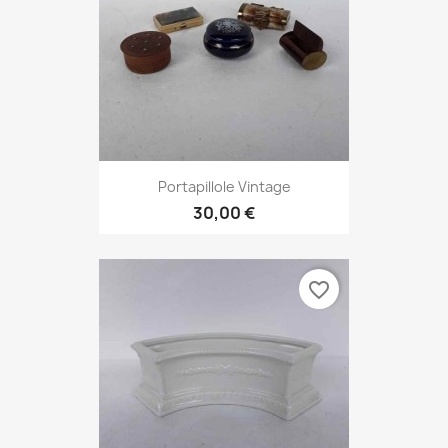
Portapillole Vintage
30,00 €
favorite_border