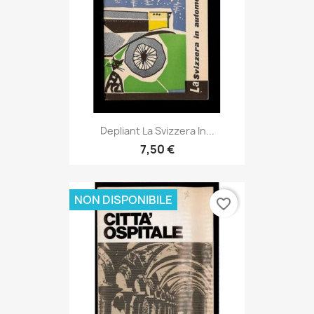
Depliant La Svizzera In...
7,50 €
NON DISPONIBILE
favorite_border