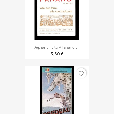
Depliant Invito A Fanano E...
5,50 €
favorite_border