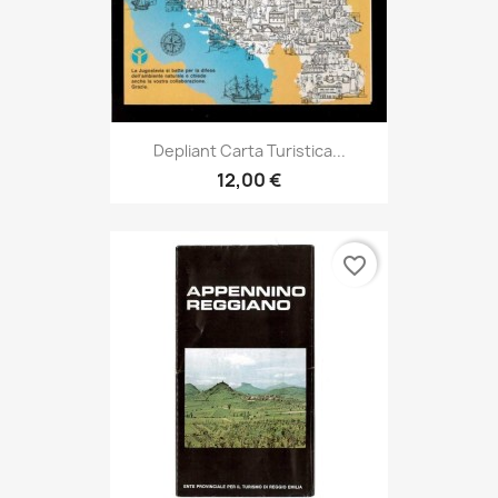
Depliant Carta Turistica...
12,00 €
favorite_border