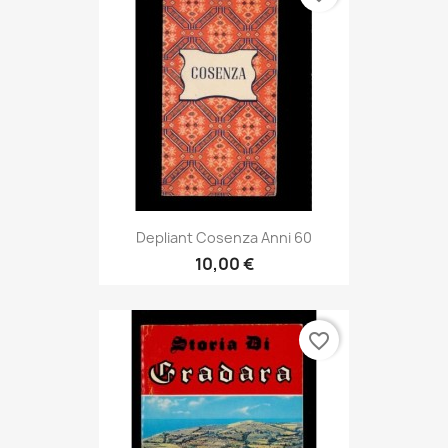
Depliant Cosenza Anni 60
10,00 €
favorite_border