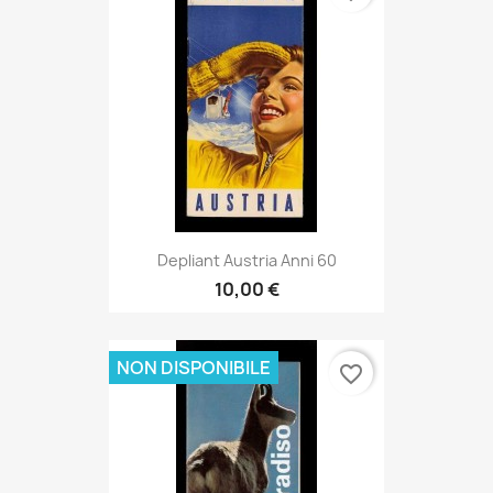
Depliant Austria Anni 60
10,00 €
NON DISPONIBILE
favorite_border