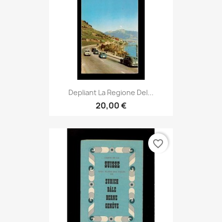
Depliant La Regione Del...
20,00 €
favorite_border