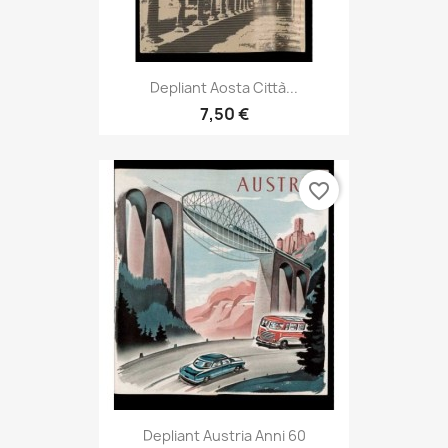
Depliant Aosta Città...
7,50 €
favorite_border
Depliant Austria Anni 60