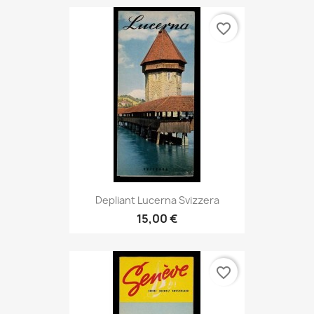
favorite_border
Depliant Lucerna Svizzera
15,00 €
favorite_border