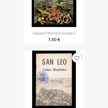
Depliant Storia Di Gradara
7,50 €
favorite_border