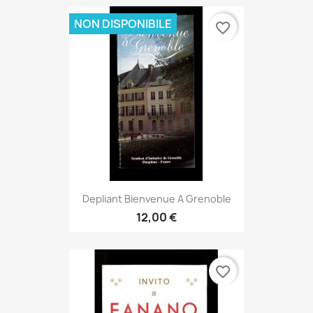
NON DISPONIBILE
favorite_border
Depliant Bienvenue A Grenoble
12,00 €
favorite_border