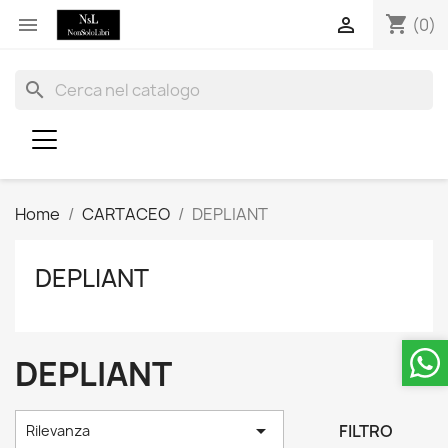
shopping_cart


(0)
search
Home
CARTACEO
DEPLIANT
DEPLIANT
DEPLIANT

FILTRO
Rilevanza