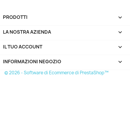
PRODOTTI

LA NOSTRA AZIENDA

IL TUO ACCOUNT

INFORMAZIONI NEGOZIO
keyboard_arrow_down
© 2026 - Software di Ecommerce di PrestaShop™