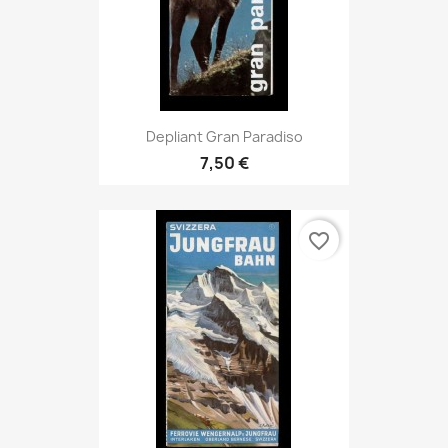
Depliant Gran Paradiso
7,50 €
favorite_border