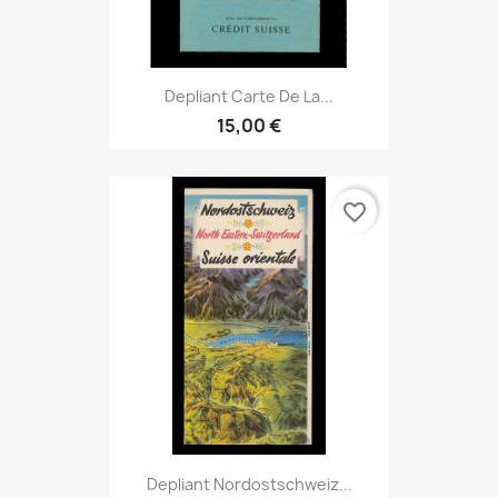
Depliant Carte De La...
15,00 €
favorite_border
Depliant Nordostschweiz...