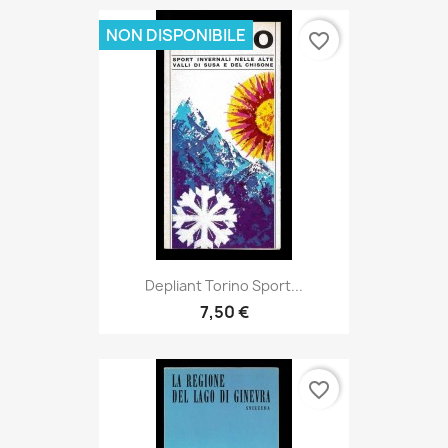
NON DISPONIBILE
favorite_border
Depliant Torino Sport...
7,50 €
favorite_border