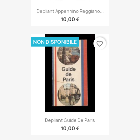
Depliant Appennino Reggiano...
10,00 €
NON DISPONIBILE
favorite_border
Depliant Guide De Paris
10,00 €