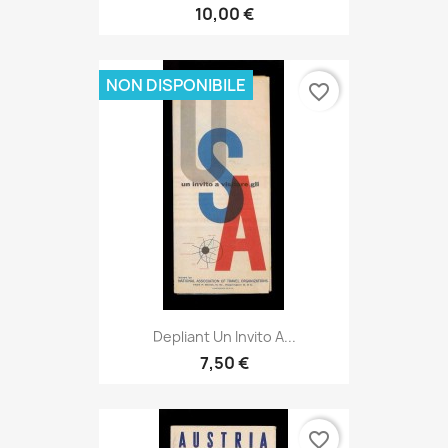
10,00 €
NON DISPONIBILE
favorite_border
Depliant Un Invito A...
7,50 €
favorite_border