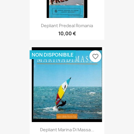
Depliant Predeal Romania
10,00 €
NON DISPONIBILE
favorite_border
Depliant Marina Di Massa...