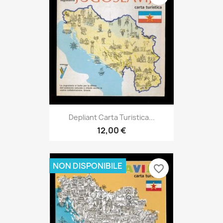
Depliant Carta Turistica...
12,00 €
NON DISPONIBILE
favorite_border