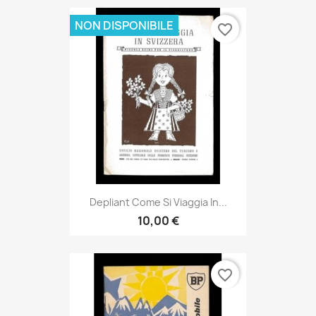
NON DISPONIBILE
favorite_border
Depliant Come Si Viaggia In...
10,00 €
favorite_border