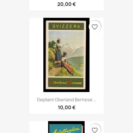
20,00 €
favorite_border
Depliant Oberland Bernese...
10,00 €
favorite_border