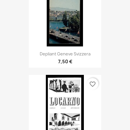
Depliant Geneve Svizzera
7,50 €
favorite_border