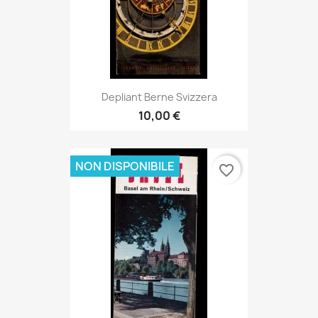
Depliant Berne Svizzera
10,00 €
NON DISPONIBILE
favorite_border