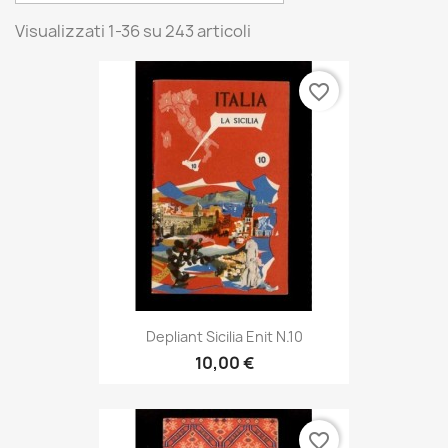
Visualizzati 1-36 su 243 articoli
favorite_border
Depliant Sicilia Enit N.10
10,00 €
favorite_border