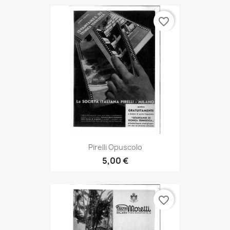
favorite_border
Pirelli Opuscolo
5,00 €
favorite_border