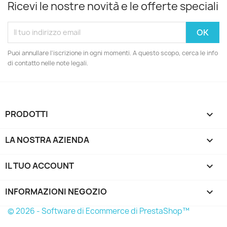
Ricevi le nostre novità e le offerte speciali
Puoi annullare l'iscrizione in ogni momenti. A questo scopo, cerca le info
di contatto nelle note legali.
PRODOTTI

LA NOSTRA AZIENDA

IL TUO ACCOUNT

INFORMAZIONI NEGOZIO
keyboard_arrow_down
© 2026 - Software di Ecommerce di PrestaShop™