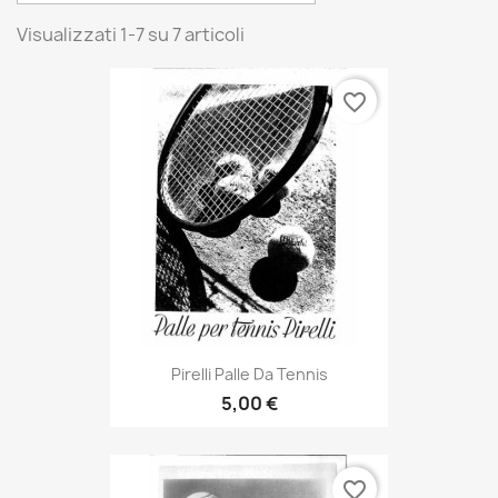
Visualizzati 1-7 su 7 articoli
favorite_border
Pirelli Palle Da Tennis
5,00 €
favorite_border